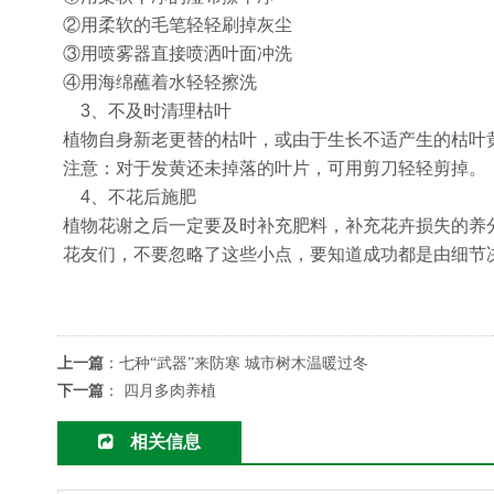
②用柔软的毛笔轻轻刷掉灰尘
③用喷雾器直接喷洒叶面冲洗
④用海绵蘸着水轻轻擦洗
3、不及时清理枯叶
植物自身新老更替的枯叶，或由于生长不适产生的枯叶
注意：对于发黄还未掉落的叶片，可用剪刀轻轻剪掉。
4、不花后施肥
植物花谢之后一定要及时补充肥料，补充花卉损失的养
花友们，不要忽略了这些小点，要知道成功都是由细节
上一篇
：
七种“武器”来防寒 城市树木温暖过冬
下一篇
：
四月多肉养植
相关信息